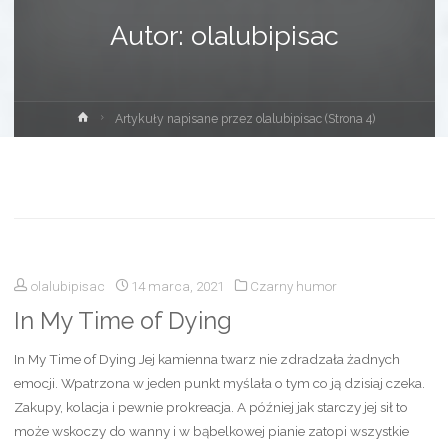
Autor:
olalubipisac
Strona
Artykuły napisane przez olalubipisac
(Strona 4)
główna
olalubipisac
14 marca, 2021
Czarny humor
In My Time of Dying
In My Time of Dying Jej kamienna twarz nie zdradzała żadnych
emocji. Wpatrzona w jeden punkt myślała o tym co ją dzisiaj czeka.
Zakupy, kolacja i pewnie prokreacja. A później jak starczy jej sił to
może wskoczy do wanny i w bąbelkowej pianie zatopi wszystkie