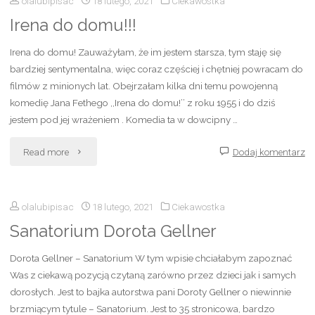
olalubipisac
18 lutego, 2021
Ciekawostka
świata"
Irena do domu!!!
Irena do domu! Zauważyłam, że im jestem starsza, tym staję się
bardziej sentymentalna, więc coraz częściej i chętniej powracam do
filmów z minionych lat. Obejrzałam kilka dni temu powojenną
komedię Jana Fethego ,,Irena do domu!’’ z roku 1955 i do dziś
jestem pod jej wrażeniem . Komedia ta w dowcipny …
"Irena
Read more
Dodaj komentarz
do
olalubipisac
18 lutego, 2021
Ciekawostka
domu!!!"
Sanatorium Dorota Gellner
Dorota Gellner – Sanatorium W tym wpisie chciałabym zapoznać
Was z ciekawą pozycją czytaną zarówno przez dzieci jak i samych
dorosłych. Jest to bajka autorstwa pani Doroty Gellner o niewinnie
brzmiącym tytule – Sanatorium. Jest to 35 stronicowa, bardzo