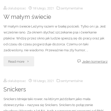
olalubipisac
18 lutego, 2021
sentymentalnie
W małym świecie
W małym świecie Leżymy razem w białej pościeli. Tylko on i ja. Jest
wcześnie rano. Za oknem słychać szczekanie psa i ćwierkanie
ptaków. Widzę przez okno jak ludzie spieszą się do pracy oraz jak
od czasu do czasu pogwizduje dozorca. Czemu on taki
zadowolony, nie wiadomo. Przeważnie ma zły humor, …
"W
Read more
Jeden komentarz
małym
olalubipisac
18 lutego, 2021
sentymentalnie
świecie"
Snickers
Snickers Istnieje taki rower, na którym jeździłam jako mała
dziewczynka – nazywa się Snickers. Snickers to połączenie
obudowy Waganta z lat 80- tych z czerwonymi oponami od BMX.