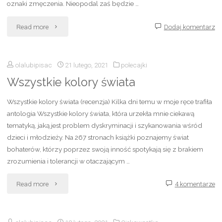
oznaki zmęczenia. Nieopodal zaś będzie …
"In
Read more
Dodaj komentarz
My
olalubipisac
21 lutego, 2021
polecajki
Time
Wszystkie kolory świata
of
Wszystkie kolory świata (recenzja) Kilka dni temu w moje ręce trafiła
Dying"
antologia Wszystkie kolory świata, która urzekła mnie ciekawą
tematyką, jaką jest problem dyskryminacji i szykanowania wśród
dzieci i młodzieży. Na 267 stronach książki poznajemy świat
bohaterów, którzy poprzez swoją inność spotykają się z brakiem
zrozumienia i tolerancji w otaczającym …
"Wszystkie
Read more
4 komentarze
kolory