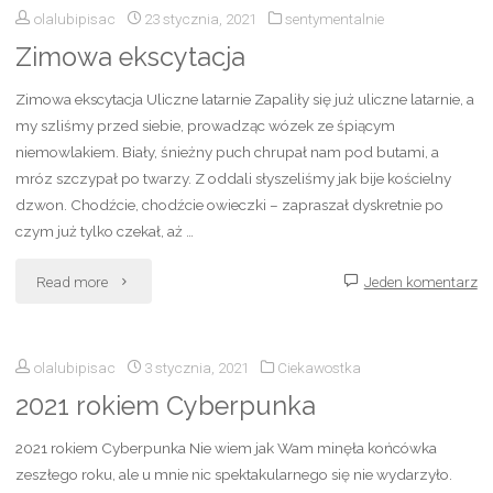
olalubipisac
23 stycznia, 2021
sentymentalnie
erze
Zimowa ekscytacja
cyberpunka"
Zimowa ekscytacja Uliczne latarnie Zapaliły się już uliczne latarnie, a
my szliśmy przed siebie, prowadząc wózek ze śpiącym
niemowlakiem. Biały, śnieżny puch chrupał nam pod butami, a
mróz szczypał po twarzy. Z oddali słyszeliśmy jak bije kościelny
dzwon. Chodźcie, chodźcie owieczki – zapraszał dyskretnie po
czym już tylko czekał, aż …
"Zimowa
Read more
Jeden komentarz
ekscytacja"
olalubipisac
3 stycznia, 2021
Ciekawostka
2021 rokiem Cyberpunka
2021 rokiem Cyberpunka Nie wiem jak Wam minęła końcówka
zeszłego roku, ale u mnie nic spektakularnego się nie wydarzyło.