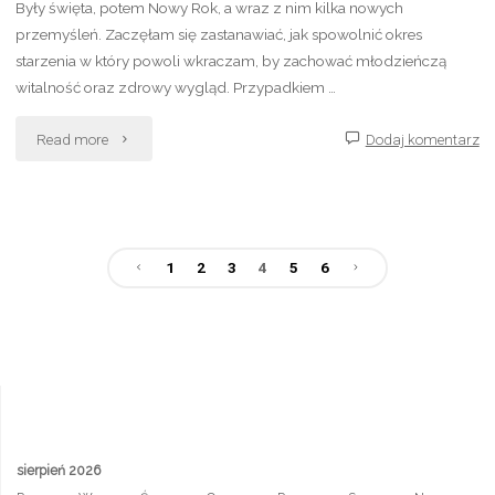
Były święta, potem Nowy Rok, a wraz z nim kilka nowych
przemyśleń. Zaczęłam się zastanawiać, jak spowolnić okres
starzenia w który powoli wkraczam, by zachować młodzieńczą
witalność oraz zdrowy wygląd. Przypadkiem …
"2021
Read more
Dodaj komentarz
rokiem
Cyberpunka"
1
2
3
4
5
6
Nawigacja
po
wpisach
sierpień 2026