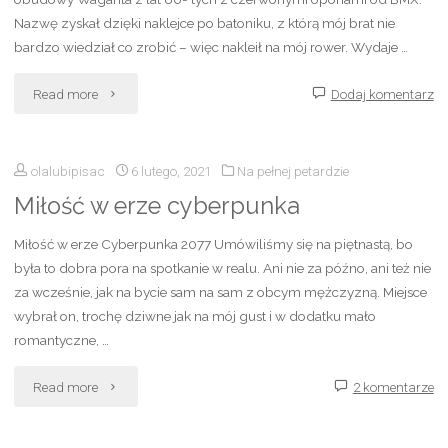
Nazwę zyskał dzięki naklejce po batoniku, z którą mój brat nie
bardzo wiedział co zrobić – więc nakleił na mój rower. Wydaje …
"Snickers"
Read more
Dodaj komentarz
olalubipisac
6 lutego, 2021
Na pełnej petardzie
Miłość w erze cyberpunka
Miłość w erze Cyberpunka 2077 Umówiliśmy się na piętnastą, bo
była to dobra pora na spotkanie w realu. Ani nie za późno, ani też nie
za wcześnie, jak na bycie sam na sam z obcym mężczyzną. Miejsce
wybrał on, trochę dziwne jak na mój gust i w dodatku mało
romantyczne, …
"Miłość
Read more
2 komentarze
w