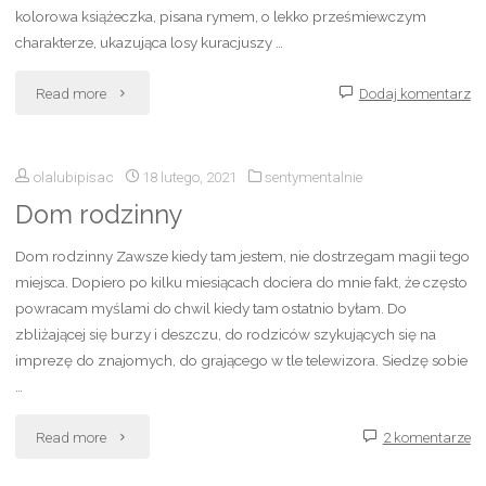
kolorowa książeczka, pisana rymem, o lekko prześmiewczym
charakterze, ukazująca losy kuracjuszy …
"Sanatorium
Read more
Dodaj komentarz
Dorota
olalubipisac
18 lutego, 2021
sentymentalnie
Gellner"
Dom rodzinny
Dom rodzinny Zawsze kiedy tam jestem, nie dostrzegam magii tego
miejsca. Dopiero po kilku miesiącach dociera do mnie fakt, że często
powracam myślami do chwil kiedy tam ostatnio byłam. Do
zbliżającej się burzy i deszczu, do rodziców szykujących się na
imprezę do znajomych, do grającego w tle telewizora. Siedzę sobie
…
"Dom
Read more
2 komentarze
rodzinny"