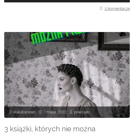
2 komentarze
olalubipisac
1 maja, 2022
polecajki
3 książki, których nie można