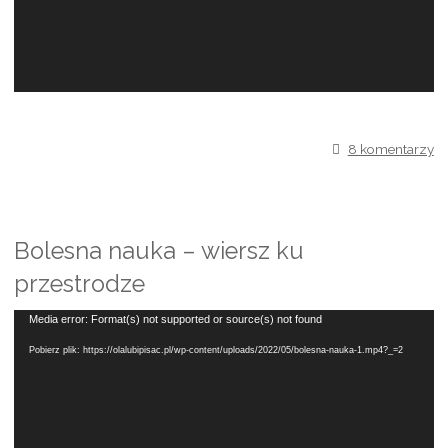
8 komentarzy
Bolesna nauka – wiersz ku
przestrodze
Odtwarzacz
Media error: Format(s) not supported or source(s) not found
video
Pobierz plik: https://olalubipisac.pl/wp-content/uploads/2022/05/bolesna-nauka-1.mp4?_=2