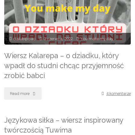
olalubipisac
3 czerwca, 2022
You make my day
Wiersz Kalarepa – o dziadku, który
wpadł do studni chcąc przyjemność
zrobić babci
Read more
"Wiersz
4 komentarze
Kalarepa
–
Językowa siłka – wiersz inspirowany
twórczością Tuwima
o