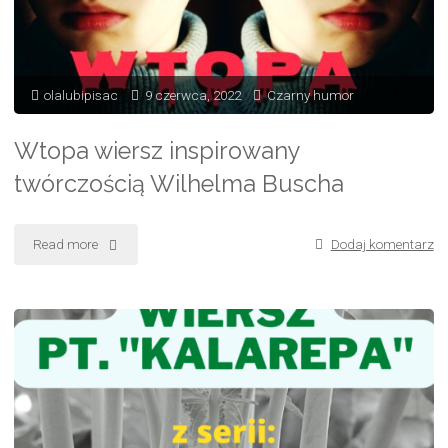
olalubipisac
9 czerwca, 2022
Czarny humor
Wtopa wiersz inspirowany
twórczością Wilhelma Buscha
Read more
"Wtopa
Dodaj komentarz
wiersz
inspirowany
twórczością
Wilhelma
Buscha"