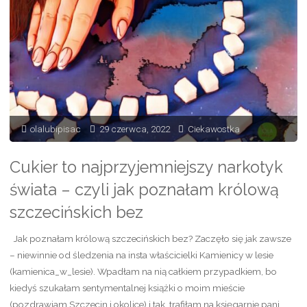
polskim
węglu"
olalubipisac
29 czerwca, 2022
Ciekawostka
Cukier to najprzyjemniejszy narkotyk
świata – czyli jak poznałam królową
szczecińskich bez
Jak poznałam królową szczecińskich bez? Zaczęło się jak zawsze
– niewinnie od śledzenia na insta właścicielki Kamienicy w lesie
(kamienica_w_lesie). Wpadłam na nią całkiem przypadkiem, bo
kiedyś szukałam sentymentalnej książki o moim mieście
(pozdrawiam Szczecin i okolice) i tak trafiłam na księgarnie pani