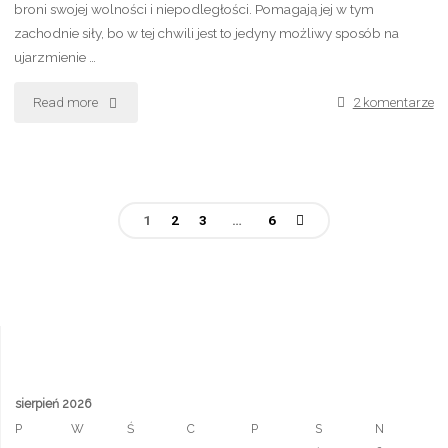
broni swojej wolności i niepodległości. Pomagają jej w tym
zachodnie siły, bo w tej chwili jest to jedyny możliwy sposób na
ujarzmienie …
Read more
"Niedźwiedź
2 komentarze
w
natarciu
1
2
3
…
6
czyli
Nawigacja
dalszy
po
ciąg
wojny
wpisach
rosyjsko-
sierpień 2026
ukraińskiej"
P
W
Ś
C
P
S
N