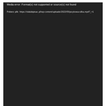
Odtwarzacz
Media error: Format(s) not supported or source(s) not found
dziadku,
video
Pobierz plik: https://olalubipisac.pl/wp-content/uploads/2022/05/jezykowa-silka.mp4?_=1
który
wpadł
do
studni
chcąc
przyjemność
zrobić
babci"