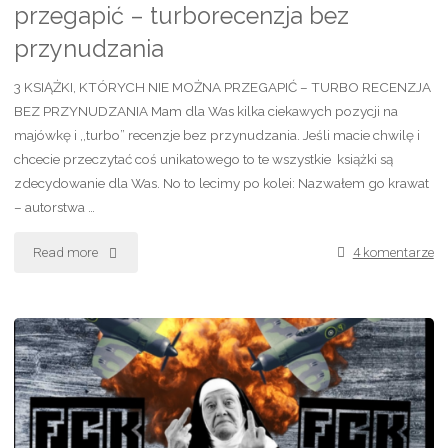
przegapić – turborecenzja bez
przynudzania
3 KSIĄŻKI, KTÓRYCH NIE MOŻNA PRZEGAPIĆ – TURBO RECENZJA
BEZ PRZYNUDZANIA Mam dla Was kilka ciekawych pozycji na
majówkę i ,,turbo” recenzje bez przynudzania. Jeśli macie chwilę i
chcecie przeczytać coś unikatowego to te wszystkie książki są
zdecydowanie dla Was. No to lecimy po kolei: Nazwałem go krawat
– autorstwa …
Read more
"3
4 komentarze
książki,
których
nie
można