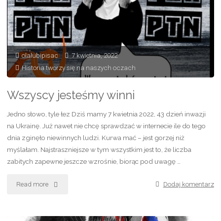
przegapić
–
turborecenzja
olalubipisac
7 kwietnia, 2022
bez
Historia tworzy się na naszych oczach
przynudzania"
Wszyscy jesteśmy winni
Jedno słowo, tyle łez Dziś mamy 7 kwietnia 2022, 43 dzień inwazji
na Ukrainę. Już nawet nie chcę sprawdzać w internecie ile do tego
dnia zginęło niewinnych ludzi. Kurwa mać – jest gorzej niż
myślałam. Najstraszniejsze w tym wszystkim jest to, że liczba
zabitych zapewne jeszcze wzrośnie, biorąc pod uwagę …
Read more
"Wszyscy
Dodaj komentarz
jesteśmy