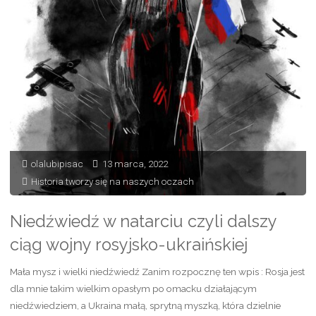
winni"
olalubipisac
13 marca, 2022
Historia tworzy się na naszych oczach
Niedźwiedź w natarciu czyli dalszy
ciąg wojny rosyjsko-ukraińskiej
Mała mysz i wielki niedźwiedź Zanim rozpocznę ten wpis : Rosja jest
dla mnie takim wielkim opasłym po omacku działającym
niedźwiedziem, a Ukraina małą, sprytną myszką, która dzielnie