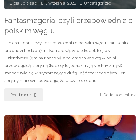
olalubipisac
8 września, 2022
Uncategorized
Fantasmagoria, czyli przepowiednia o
polskim węglu
Fantasmagoria, czyli przepowiednia o polskim węglu Pani Janina
prowadzi hodowlę małych prosiąt w wielkopolskiej wsi
Dziembowo (gmina Kaczory), a że jest ona kobietą w pełni
przewidującą i sprytną (kobiety to jednak mają siódmy zmysł)
zaopatrzyła się w wystarczająco dużą ilość czarnego złota. Ten
sprytny manewr spowoduje, że w czasie sezonu …
Read more
"Fantasmagoria,
Dodaj komentarz
czyli
przepowiednia
o