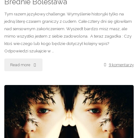
Brednie Bolesława
szczecińskich
Tym razem językowy challenge. Wymyślenie historyjki tylko na
bez"
jedną literę czasem graniczy z cudem. Całe cztery dni się głowiłam
nad sensownym zakończeniem. Wyszedł bardzo misz masz, ale
mimo wszystko jestem z siebie zadowolona. A teraz zagadka : Czy
ktoś wie czego lub kogo będzie dotyczył kolejny wpis?
Odpowiedzi szukajcie w …
Read more
"Brednie
9 komentarzy
Bolesława"