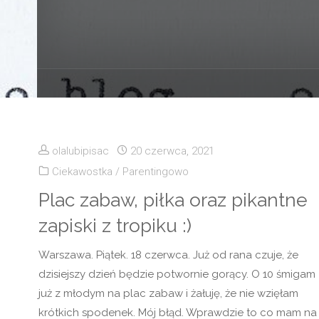
olalubipisac
20 czerwca, 2021
Ciekawostka
/
Parentingowo
Plac zabaw, piłka oraz pikantne
zapiski z tropiku :)
Warszawa. Piątek. 18 czerwca. Już od rana czuje, że
dzisiejszy dzień będzie potwornie gorący. O 10 śmigam
już z młodym na plac zabaw i żałuję, że nie wzięłam
krótkich spodenek. Mój błąd. Wprawdzie to co mam na