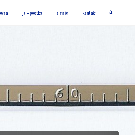
Szukaj
ówna
ja – poetka
o mnie
kontakt