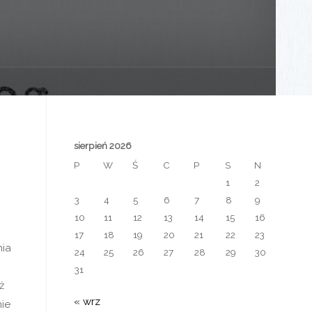
sierpień 2026
P
W
Ś
C
P
S
N
1
2
3
4
5
6
7
8
9
10
11
12
13
14
15
16
17
18
19
20
21
22
23
nia
24
25
26
27
28
29
30
31
ż
« wrz
nie