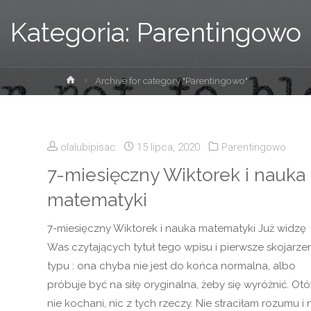
Kategoria:
Parentingowo
Strona
Archive for category "Parentingowo"
główna
olalubipisac
15 lipca, 2020
Parentingowo
7-miesięczny Wiktorek i nauka
matematyki
7-miesięczny Wiktorek i nauka matematyki Już widzę
Was czytających tytuł tego wpisu i pierwsze skojarze
typu : ona chyba nie jest do końca normalna, albo
próbuje być na siłę oryginalna, żeby się wyróżnić. Otó
nie kochani, nic z tych rzeczy. Nie straciłam rozumu i 