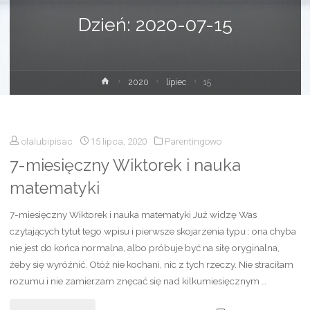
Dzień:
2020-07-15
Strona
2020
lipiec
15
główna
olalubipisac
15 lipca, 2020
Parentingowo
7-miesięczny Wiktorek i nauka
matematyki
7-miesięczny Wiktorek i nauka matematyki Już widzę Was
czytających tytuł tego wpisu i pierwsze skojarzenia typu : ona chyba
nie jest do końca normalna, albo próbuje być na siłę oryginalna,
żeby się wyróżnić. Otóż nie kochani, nic z tych rzeczy. Nie straciłam
rozumu i nie zamierzam znęcać się nad kilkumiesięcznym …