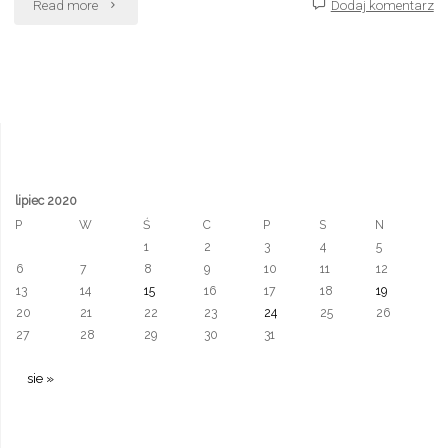
"7-
Read more
Dodaj komentarz
miesięczny
Wiktorek
i
nauka
lipiec 2020
matematyki"
P
W
Ś
C
P
S
N
1
2
3
4
5
6
7
8
9
10
11
12
13
14
15
16
17
18
19
20
21
22
23
24
25
26
27
28
29
30
31
sie »