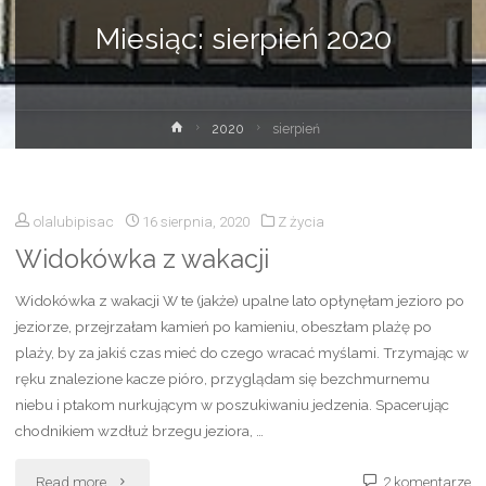
Miesiąc:
sierpień 2020
Strona
2020
sierpień
główna
olalubipisac
16 sierpnia, 2020
Z życia
Widokówka z wakacji
Widokówka z wakacji W te (jakże) upalne lato opłynęłam jezioro po
jeziorze, przejrzałam kamień po kamieniu, obeszłam plażę po
plaży, by za jakiś czas mieć do czego wracać myślami. Trzymając w
ręku znalezione kacze pióro, przyglądam się bezchmurnemu
niebu i ptakom nurkującym w poszukiwaniu jedzenia. Spacerując
chodnikiem wzdłuż brzegu jeziora, …
"Widokówka
Read more
2 komentarze