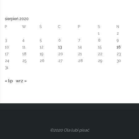
Łańskim"
sierpień 2020
P
W
Ś
C
P
S
N
1
2
3
4
5
6
7
8
9
10
11
12
13
14
15
16
17
18
19
20
21
22
23
24
25
26
27
28
29
30
31
« lip
wrz »
©2020 Ola lubi pisać