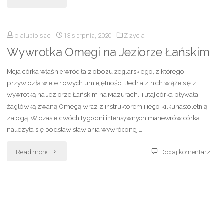
z
olalubipisac
13 sierpnia, 2020
Z życia
wakacji"
Wywrotka Omegi na Jeziorze Łańskim
Moja córka właśnie wróciła z obozu żeglarskiego, z którego
przywiozła wiele nowych umiejętności. Jedna z nich wiąże się z
wywrotką na Jeziorze Łańskim na Mazurach. Tutaj córka pływała
żaglówką zwaną Omegą wraz z instruktorem i jego kilkunastoletnią
załogą. W czasie dwóch tygodni intensywnych manewrów córka
nauczyła się podstaw stawiania wywróconej …
"Wywrotka
Read more
Dodaj komentarz
Omegi
na
Jeziorze