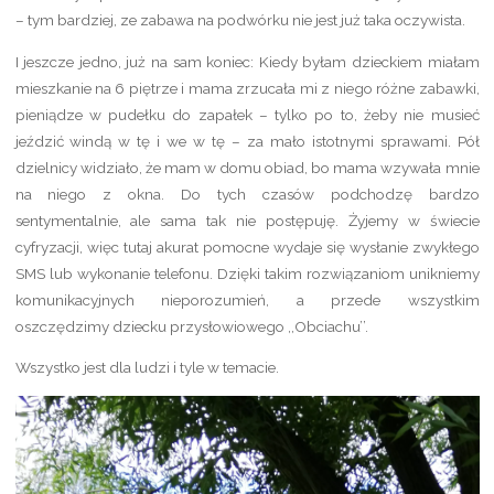
– tym bardziej, ze zabawa na podwórku nie jest już taka oczywista.
I jeszcze jedno, już na sam koniec: Kiedy byłam dzieckiem miałam
mieszkanie na 6 piętrze i mama zrzucała mi z niego różne zabawki,
pieniądze w pudełku do zapałek – tylko po to, żeby nie musieć
jeździć windą w tę i we w tę – za mało istotnymi sprawami. Pół
dzielnicy widziało, że mam w domu obiad, bo mama wzywała mnie
na niego z okna. Do tych czasów podchodzę bardzo
sentymentalnie, ale sama tak nie postępuję. Żyjemy w świecie
cyfryzacji, więc tutaj akurat pomocne wydaje się wysłanie zwykłego
SMS lub wykonanie telefonu. Dzięki takim rozwiązaniom unikniemy
komunikacyjnych nieporozumień, a przede wszystkim
oszczędzimy dziecku przysłowiowego ,,Obciachu’’.
Wszystko jest dla ludzi i tyle w temacie.