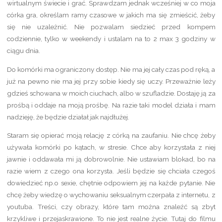
wirtualnym świecie i grać. Sprawdzam jednak wcześniej w co moja
córka gra, określam ramy czasowe w jakich ma się zmieścić, żeby
się nie uzależnić. Nie pozwalam siedzieć przed kompem
codziennie, tylko w weekendy i ustalam na to 2 max 3 godziny w
ciągu dnia.
Do komórki ma ograniczony dostęp. Nie ma jej cały czas pod ręką, a
już na pewno nie ma jej przy sobie kiedy się uczy. Przeważnie leży
gdzieś schowana w moich ciuchach, albo w szufladzie. Dostaję ją za
prośbą i oddaje na moją prośbę. Na razie taki model działa i mam
nadzieję, że będzie działał jak najdłużej.
Staram się opierać moją relację z córką na zaufaniu. Nie chcę żeby
używała komórki po kątach, w stresie. Chce aby korzystała z niej
jawnie i oddawała mi ją dobrowolnie. Nie ustawiam blokad, bo na
razie wiem z czego ona korzysta. Jeśli będzie się chciała czegoś
dowiedzieć np.o sexie, chętnie odpowiem jej na każde pytanie. Nie
chcę żeby wiedzę o wychowaniu seksualnym czerpała z internetu, z
youtuba. Treści, czy obrazy, które tam można znaleźć są zbyt
krzykliwe i przejaskrawione. To nie jest realne życie. Tutaj do filmu