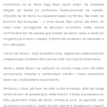
możliwości niż te, które mają teraz nasze dzieci. Za dzieciaka
biegało się więcej po podwórku, kolekcjonowało się naklejki,
chodziło się do domu na oglądanie bajek czy filmów. Nie miało się
komórki. Był komputer – u mnie akurat Atari 130xe, ale wiem, że
wielu ludzi szczególnie ze starszych roczników miało słynne
commodore 64. Na wgraną grę czekało się sporo czasu, a kiedy już
mogliśmy ją w końcu odpalić, byliśmy tak podjarani, że wiedziało o
tym całe piętro.
I co by nie mówić – były to piękne czasy, dające nam wiele swobody
i kreatywnego działania. Był czas na nudę, był czas na dzieciństwo.
Sama z siebie staram się wpływać na rozwój mojej córki. Ma wiele
szczęścia,bo mieszka w zamkniętym osiedlu i może swobodnie
bawić się z koleżankami na podwórku.
Widzę ją z okna, jak bawi się koło oczka wodnego, albo jak biega
wokół drzew i że sprawia jej to wiele radości. A kiedy wyczerpana po
kilku godzinach wraca do domu, chwalę ją za to, że spędziła czas
na świeżym powietrzu. Jest to bardzo ważne w dzisiejszych czasach