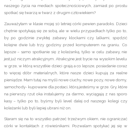
naszego życia na mediach społecznościowych, zamiast po prostu
spotkać się twarzą w twarz z drugim człowiekiem?
Zauważyłam w klasie mojej 10 letniej córki pewien paradoks. Dzieci
chętnie spotykają się ze sobą, ale w wielu przypadkach tylko po to,
by po godzinie zwykłej zabawy klockami czy lalkami, spędzić
kolejne dwie lub trzy godziny przed komputerem na graniu. Co
lepsze – samo spotkanie się z koleżanką, tylko w celu zabawy, nie
jest już niczym atrakcyjnym. Atrakcyjne jest bycie na wysokim levelu
w grze, w którą wszystkie dzieci grają a co lepsze, posiadanie coraz
to więcej dóbr materialnych, które nasze dzieci kupują za realne
pieniądze. Mam tutaj na myśli nowe ciuchy, nowe pozy, nowe domy,
samochody- kupowane dla postaci, którą jesteśmy w grze. Gry, które
na pierwszy rzut oka instalujemy za darmo, wyciągają z nas sporo
kasy – tylko po to, byśmy byli level dalej od naszego kolegi czy
koleżanki lub byli lepiej ubrani niż on.
Staram się na to wszystko patrzeć trzeźwym okiem, nie ograniczać
córki w kontaktach z rówieśnikami. Pozwalam spotykać jej się w