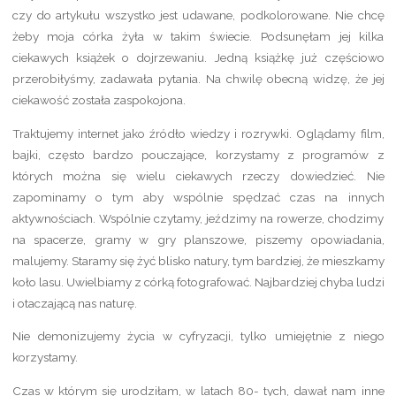
czy do artykułu wszystko jest udawane, podkolorowane. Nie chcę
żeby moja córka żyła w takim świecie. Podsunęłam jej kilka
ciekawych książek o dojrzewaniu. Jedną książkę już częściowo
przerobiłyśmy, zadawała pytania. Na chwilę obecną widzę, że jej
ciekawość została zaspokojona.
Traktujemy internet jako źródło wiedzy i rozrywki. Oglądamy film,
bajki, często bardzo pouczające, korzystamy z programów z
których można się wielu ciekawych rzeczy dowiedzieć. Nie
zapominamy o tym aby wspólnie spędzać czas na innych
aktywnościach. Wspólnie czytamy, jeździmy na rowerze, chodzimy
na spacerze, gramy w gry planszowe, piszemy opowiadania,
malujemy. Staramy się żyć blisko natury, tym bardziej, że mieszkamy
koło lasu. Uwielbiamy z córką fotografować. Najbardziej chyba ludzi
i otaczającą nas naturę.
Nie demonizujemy życia w cyfryzacji, tylko umiejętnie z niego
korzystamy.
Czas w którym się urodziłam, w latach 80- tych, dawał nam inne