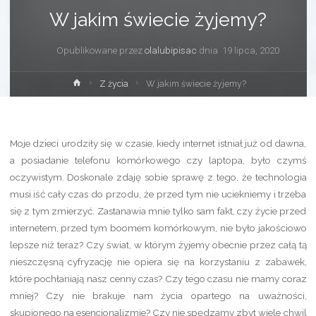
W jakim świecie żyjemy?
Opublikowane przez
olalubipisac
dnia
19 lipca, 2020
Strona
Z życia
W jakim świecie żyjemy?
główna
Moje dzieci urodziły się w czasie, kiedy internet istniał już od dawna,
a posiadanie telefonu komórkowego czy laptopa, było czymś
oczywistym. Doskonale zdaję sobie sprawę z tego, że technologia
musi iść cały czas do przodu, że przed tym nie uciekniemy i trzeba
się z tym zmierzyć. Zastanawia mnie tylko sam fakt, czy życie przed
internetem, przed tym boomem komórkowym, nie było jakościowo
lepsze niż teraz? Czy świat, w którym żyjemy obecnie przez całą tą
nieszczęsną cyfryzację nie opiera się na korzystaniu z zabawek,
które pochłaniają nasz cenny czas? Czy tego czasu nie mamy coraz
mniej? Czy nie brakuje nam życia opartego na uważności,
skupionego na esencjonalizmie? Czy nie spędzamy zbyt wiele chwil