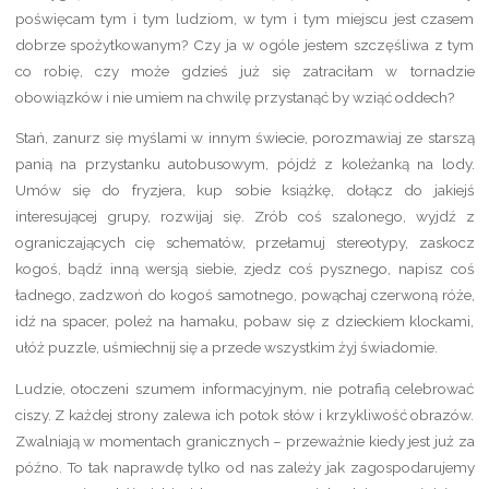
poświęcam tym i tym ludziom, w tym i tym miejscu jest czasem
dobrze spożytkowanym? Czy ja w ogóle jestem szczęśliwa z tym
co robię, czy może gdzieś już się zatraciłam w tornadzie
obowiązków i nie umiem na chwilę przystanąć by wziąć oddech?
Stań, zanurz się myślami w innym świecie, porozmawiaj ze starszą
panią na przystanku autobusowym, pójdź z koleżanką na lody.
Umów się do fryzjera, kup sobie książkę, dołącz do jakiejś
interesującej grupy, rozwijaj się. Zrób coś szalonego, wyjdź z
ograniczających cię schematów, przełamuj stereotypy, zaskocz
kogoś, bądź inną wersją siebie, zjedz coś pysznego, napisz coś
ładnego, zadzwoń do kogoś samotnego, powąchaj czerwoną róże,
idź na spacer, poleż na hamaku, pobaw się z dzieckiem klockami,
ułóż puzzle, uśmiechnij się a przede wszystkim żyj świadomie.
Ludzie, otoczeni szumem informacyjnym, nie potrafią celebrować
ciszy. Z każdej strony zalewa ich potok słów i krzykliwość obrazów.
Zwalniają w momentach granicznych – przeważnie kiedy jest już za
późno. To tak naprawdę tylko od nas zależy jak zagospodarujemy