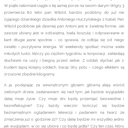
W piątki natomiast ciągle o tej samej porze na swoim starym Wigry 3
przemierza 80 letni pan Witold, bardzo podobny do już nie
żyjącego dziarskiego dziadka Antoniego Huczyńskiego z Kabat. Pan
Witold podobnie jak dawniej pan Antoni jest w świetnej formie. Jak
zawsze ubrany jest w odświętną, białą koszulę i odprasowane w
kant długie jasne spodnie – co sprawia, że odbija się od niego
światło i pozytywna energia. W weekendy spotkać można wiele
młodych ludzi, którzy po ciężkim tygodniu w korporacji, zakładają
słuchawki na uszy i biegną przed siebie. Z oddali słychać jak z
trudem łapią kolejny oddech, tracąc litry potu – czego efektem są
zrzucone zbędne kilogramy.
A ja, podążając za wewnętrznym głosem główną aleją wśród
zielonych drzew, zastanawiam się nad tym, jak będzie wyglądało
dalej moje życie. Czy moje dni będą przemijać bezwiednie i
bezrefleksyjnie? Czy każdy wieczór kończyć się będzie
beznamiętnym oglądaniem telewizji i padaniem na twarz ze
zmęczenia już o godzinie 22? Czy dalej będzie mi wszystko jedno
jak wyglądam, w co się ubiorę i co będę jadła? Czy ten czas, który