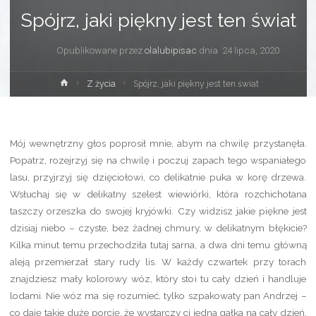
Spójrz, jaki piękny jest ten świat
Opublikowane przez
olalubipisac
dnia
24 lipca, 2020
Strona
Z życia
Spójrz, jaki piękny jest ten świat
główna
Mój wewnętrzny głos poprosił mnie, abym na chwilę przystanęła.
Popatrz, rozejrzyj się na chwilę i poczuj zapach tego wspaniałego
lasu, przyjrzyj się dzięciołowi, co delikatnie puka w korę drzewa.
Wsłuchaj się w delikatny szelest wiewiórki, która rozchichotana
taszczy orzeszka do swojej kryjówki. Czy widzisz jakie piękne jest
dzisiaj niebo – czyste, bez żadnej chmury, w delikatnym błękicie?
Kilka minut temu przechodziła tutaj sarna, a dwa dni temu główną
aleją przemierzał stary rudy lis. W każdy czwartek przy torach
znajdziesz mały kolorowy wóz, który stoi tu cały dzień i handluje
lodami. Nie wóz ma się rozumieć, tylko szpakowaty pan Andrzej –
co daję takie duże porcję, że wystarczy ci jedna gałka na cały dzień.