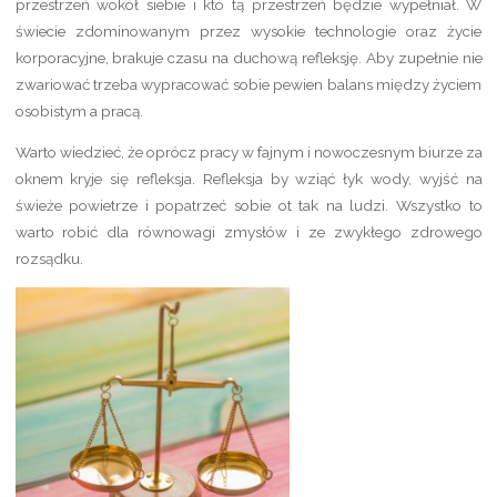
przestrzeń wokół siebie i kto tą przestrzeń będzie wypełniał. W
świecie zdominowanym przez wysokie technologie oraz życie
korporacyjne, brakuje czasu na duchową refleksję. Aby zupełnie nie
zwariować trzeba wypracować sobie pewien balans między życiem
osobistym a pracą.
Warto wiedzieć, że oprócz pracy w fajnym i nowoczesnym biurze za
oknem kryje się refleksja. Refleksja by wziąć łyk wody, wyjść na
świeże powietrze i popatrzeć sobie ot tak na ludzi. Wszystko to
warto robić dla równowagi zmysłów i ze zwykłego zdrowego
rozsądku.