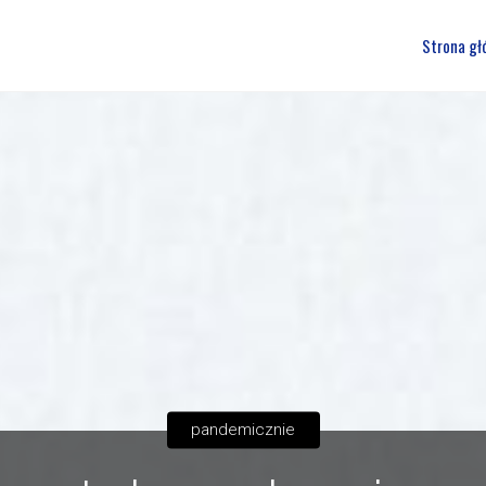
Przejdź
Strona gł
do
treści
pandemicznie