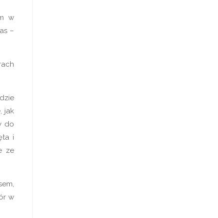
em w
as –
rach
dzie
 jak
y do
ta i
e ze
sem,
ór w