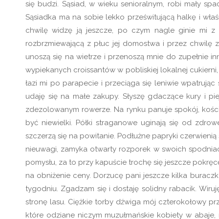
się budzi. Sąsiad, w wieku senioralnym, robi mały spac
Sąsiadka ma na sobie lekko prześwitującą halkę i właśn
chwilę widzę ją jeszcze, po czym nagle ginie mi z
rozbrzmiewającą z płuc jej domostwa i przez chwilę z
unoszą się na wietrze i przenoszą mnie do zupełnie i
wypiekanych croissantów w pobliskiej lokalnej cukiern
łazi mi po parapecie i przeciąga się leniwie wpatrując 
udaję się na małe zakupy. Słyszę gdaczące kury i pi
zdezolowanym rowerze. Na rynku panuje spokój, kości
być niewielki. Półki straganowe uginają się od zdrow
szczerzą się na powitanie. Podłużne papryki czerwienią 
nieuwagi, zamyka otwarty rozporek w swoich spodniach
pomysłu, za to przy kapuście trochę się jeszcze pokrę
na obniżenie ceny. Dorzucę pani jeszcze kilka buraczk
tygodniu. Zgadzam się i dostaję solidny rabacik. Wiruj
stronę lasu. Ciężkie torby dźwiga mój czterokołowy prz
które odziane niczym muzułmańskie kobiety w abaje, n