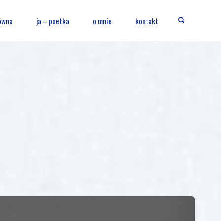
Szukaj
ówna
ja – poetka
o mnie
kontakt