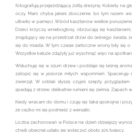
fotografują przejeżdżającą żółtą drezynę. Kobiety na gł
oczy. Mam chyba jakieś zboczenie, bo tym razem widz
utkwiło w pamięci. Wśród kasztanów wielkie poruszenie.
Dzieci krzyczą wniebogłosy, obrzucają się kasztanami,
znajdujący się na przestrzał drzwi do leśnego świata, ż
się do miasta. W tym czasie żarłoczne wrony biły się o
Wszystkie kałuże zdążyły już wyschnąć więc na spotkanie
Wsłuchuję się w szum drzew i poddaje się leśnej aroma
zatopić się w jeziorze miłych wspomnień. Spaceruję
zwierząt. W oddali słyszę czyjeś szepty, przyglądam
spadają z drzew, delikatnie rumieni się ziemia. Zapach 
Kiedy wracam do domu i czuję się taka spokojna i poz
że ciężko mi się podnieść z wersalki.
Liczba zachorowań w Polsce na dzień dzisiejszy wynosi o
chwili obecnej udało się wyleczyć około 105 tysięcy.