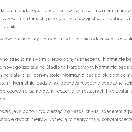
ź do nieudanego tańca, jest w tej chwili realnym marsz
 zarówno na łamach gazet jak i w telewizji chcą przeobrazić n
i paniki.
w różnorakie szaty i maseczki ludzi, ale nie odczuwam żeby st
awno straciło na swoim pierworodnym znaczeniu.
Normalnie
bę
wać nowego szpitala na Stadionie Narodowym.
Normalnie
będzie,
m herbatę przy jednym stole.
Normalnie
będzie jak powrócim
zkami.
Normalnie
będzie jak powrócą wspólnie spędzane świę
dróżowanie samolotem, jedzenie w restauracji i korzystani
eń.
hować jakiś pozór. Żyć ciesząc się każdą chwilą: spacerem z p
odstępie dwóch metrów, komedią romantyczną w sobotni wiecz