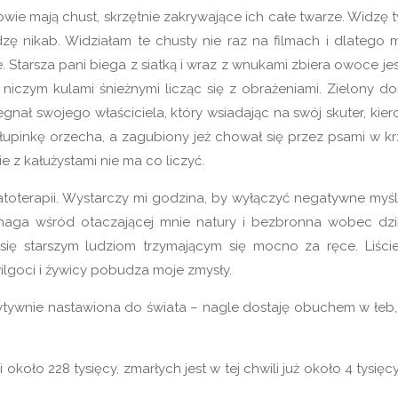
owie mają chust, skrzętnie zakrywające ich całe twarze. Widzę t
ę nikab. Widziałam te chusty nie raz na filmach i dlatego m
 Starsza pani biega z siatką i wraz z wnukami zbiera owoce jesi
 niczym kulami śnieżnymi licząc się z obrażeniami. Zielony d
egnał swojego właściciela, który wsiadając na swój skuter, kier
 łupinkę orzecha, a zagubiony jeż chował się przez psami w krz
 z kałużystami nie ma co liczyć.
toterapii. Wystarczy mi godzina, by wyłączyć negatywne myśli
 naga wśród otaczającej mnie natury i bezbronna wobec dzi
 się starszym ludziom trzymającym się mocno za ręce. Liście
wilgoci i żywicy pobudza moje zmysły.
ytywnie nastawiona do świata – nagle dostaję obuchem w łeb, 
koło 228 tysięcy, zmarłych jest w tej chwili już około 4 tysięc