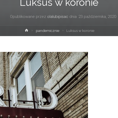
Luksus w koronie
Opublikowane przez
olalubipisac
dnia
23 października, 2020
Strona
pandemicznie
Luksus w koronie
główna