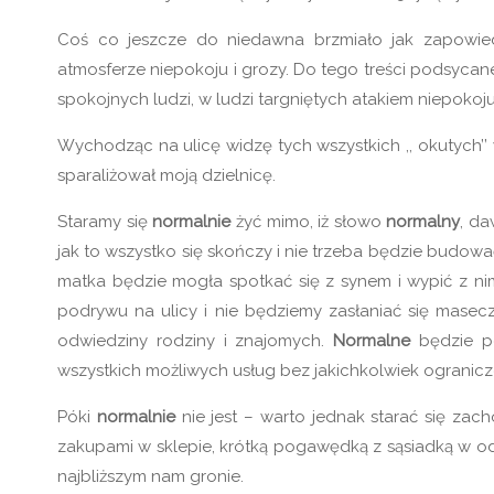
Coś co jeszcze do niedawna brzmiało jak zapowied
atmosferze niepokoju i grozy. Do tego treści podsycane
spokojnych ludzi, w ludzi targniętych atakiem niepokoju 
Wychodząc na ulicę widzę tych wszystkich ,, okutych’’ 
sparaliżował moją dzielnicę.
Staramy się
normalnie
żyć mimo, iż słowo
normalny
, d
jak to wszystko się skończy i nie trzeba będzie budo
matka będzie mogła spotkać się z synem i wypić z ni
podrywu na ulicy i nie będziemy zasłaniać się masec
odwiedziny rodziny i znajomych.
Normalne
będzie po
wszystkich możliwych usług bez jakichkolwiek ogranicz
Póki
normalnie
nie jest – warto jednak starać się zac
zakupami w sklepie, krótką pogawędką z sąsiadką w 
najbliższym nam gronie.