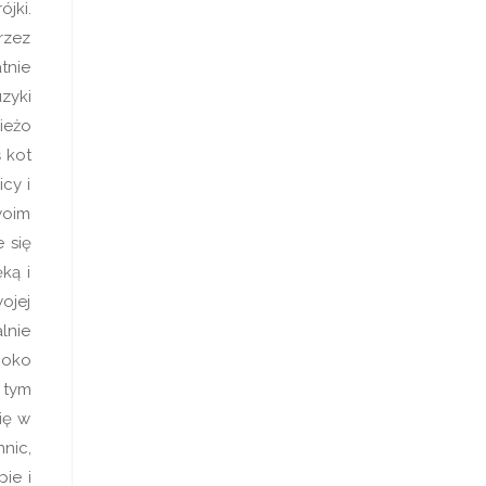
jki.
rzez
tnie
zyki
ieżo
 kot
cy i
woim
 się
ką i
wojej
lnie
 oko
 tym
ię w
nic,
ie i