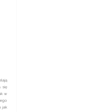
lają
 się
ak w
iego
 jak