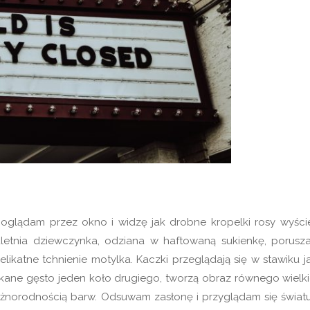
poglądam przez okno i widzę jak drobne kropelki rosy wyście
kuletnia dziewczynka, odziana w haftowaną sukienkę, porusza
likatne tchnienie motylka. Kaczki przeglądają się w stawiku j
utkane gęsto jeden koło drugiego, tworzą obraz równego wielk
różnorodnością barw. Odsuwam zasłonę i przyglądam się światu