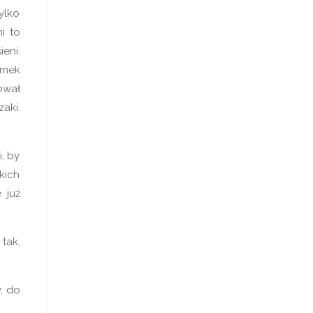
ylko
i to
eni.
omek
ował
aki.
, by
kich
 już
tak,
y, do