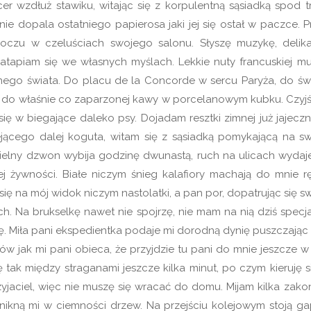
er wzdłuż stawiku, witając się z korpulentną sąsiadką spod tró
ie dopala ostatniego papierosa jaki jej się ostał w paczce. P
 oczu w czeluściach swojego salonu. Słyszę muzykę, delika
atapiam się we własnych myślach. Lekkie nuty francuskiej mu
nnego świata. Do placu de la Concorde w sercu Paryża, do św
i, do właśnie co zaparzonej kawy w porcelanowym kubku. Czyjś
się w biegające daleko psy. Dojadam resztki zimnej już jajeczni
ejącego dalej koguta, witam się z sąsiadką pomykającą na s
elny dzwon wybija godzinę dwunastą, ruch na ulicach wydaje
ej żywności. Białe niczym śnieg kalafiory machają do mnie rę
się na mój widok niczym nastolatki, a pan por, dopatrując się s
. Na brukselkę nawet nie spojrzę, nie mam na nią dziś specja
cę. Miła pani ekspedientka podaje mi dorodną dynię puszczając
ów jak mi pani obieca, że przyjdzie tu pani do mnie jeszcze w
ę tak między straganami jeszcze kilka minut, po czym kieruję s
yjaciel, więc nie muszę się wracać do domu. Mijam kilka zakon
ikną mi w ciemności drzew. Na przejściu kolejowym stoją gap