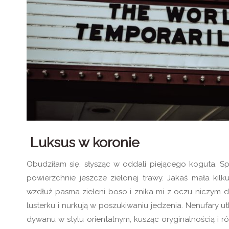
Luksus w koronie
Obudziłam się, słysząc w oddali piejącego koguta. S
powierzchnie jeszcze zielonej trawy. Jakaś mała kil
wzdłuż pasma zieleni boso i znika mi z oczu niczym de
lusterku i nurkują w poszukiwaniu jedzenia. Nenufary 
dywanu w stylu orientalnym, kusząc oryginalnością i 