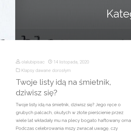
Kate
olalubipisac
14 listopada, 2020
Klapsy dawane dorosłym
Twoje listy idą na śmietnik,
dziwisz się?
Twoje listy idą na śmietnik, dziwisz się? Jego ręce o
grubych palcach, okutych w złote pierścienie przez
wiele lat wkładały mu na plecy bogato haftowany orna
Podczas celebrowania mszy zwracał uwagę, czy