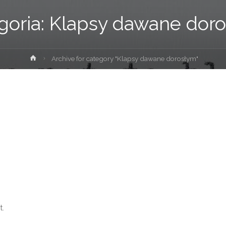
goria:
Klapsy dawane dor
Strona
Archive for category "Klapsy dawane dorosłym"
główna
t.